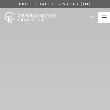
PROPRIEDADES PRIVADAS (111)
PT
PT
HOME
PROPRIEDADES
COLEÇÕES
SOBRE
SERVIÇOS
ALGARVE
BLOG
CONTACTE-NOS