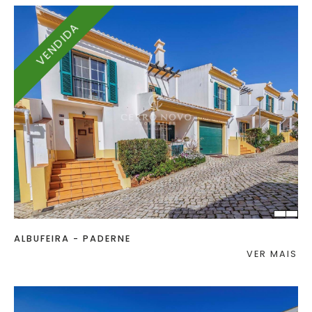
VENDIDA
QUART.
C. BANHO
TERRENO
2
ALBUFEIRA - PADERNE
VER MAIS