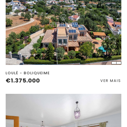
QUART.
C. BANHO
TERRENO
2
LOULÉ - BOLIQUEIME
€1.375.000
VER MAIS