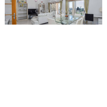
QUART.
C. BANHO
ALBUFEIRA - GUIA
€545.000
VER MAIS