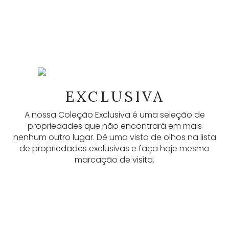
NEWSLETTER
As nossas newsletters fornecem muitas
EXCLUSIVA
informações úteis, anúncios mais recentes e
A nossa Coleção Exclusiva é uma seleção de
atualizações. Inscreva-se aqui.
propriedades que não encontrará em mais
nenhum outro lugar. Dê uma vista de olhos na lista
SUBSCREVER
de propriedades exclusivas e faça hoje mesmo
marcação de visita.