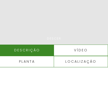
DESCER
DESCRIÇÃO
VÍDEO
PLANTA
LOCALIZAÇÃO
ALBUFEIRA - CERRO GRANDE
APARTAMENTO T3
EXTREMAMENTE