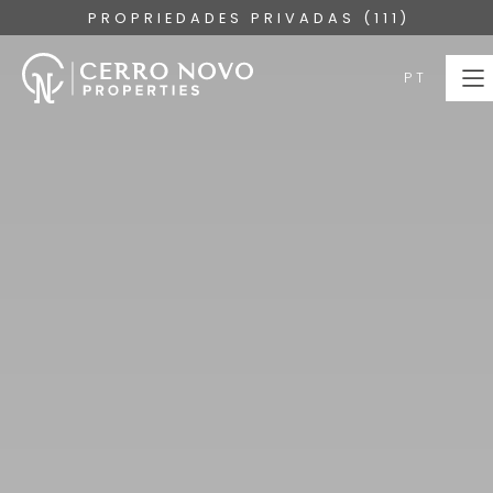
PROPRIEDADES PRIVADAS (111)
PT
PT
HOME
PROPRIEDADES
COLEÇÕES
SOBRE
SERVIÇOS
ALGARVE
BLOG
CONTACTE-NOS