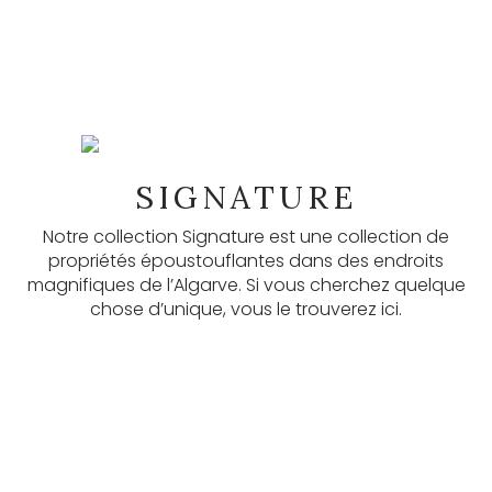
NEWSLETTER
SIGNATURE
Nos newsletters permettent de savoir de
nombreuses informations utiles, les dernières listes.
Notre collection Signature est une collection de
Abonnez-vous ici.
propriétés époustouflantes dans des endroits
magnifiques de l’Algarve. Si vous cherchez quelque
chose d’unique, vous le trouverez ici.
S'ABONNER