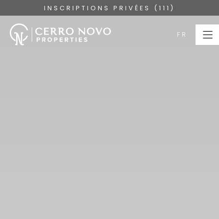
INSCRIPTIONS PRIVÉES (111)
FR
FR
PAGE
D’ACCUEIL
PROPRIÉTÉS
COLLECTIONS
À PROPOS
SERVICES
L'ALGARVE
BLOG
NOUS CONTACTER