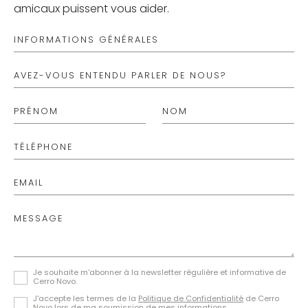
amicaux puissent vous aider.
INFORMATIONS GÉNÉRALES
AVEZ-VOUS ENTENDU PARLER DE NOUS?
PRÉNOM
NOM
TÉLÉPHONE
NEWSLETTER
EMAIL
Nos newsletters permettent de savoir de
nombreuses informations utiles, les dernières listes.
Abonnez-vous ici.
MESSAGE
S'ABONNER
Je souhaite m'abonner à la newsletter régulière et informative de
Cerro Novo.
J'accepte les termes de la
Politique de Confidentialité
de Cerro
Novo lors de ma soumission de mes informations.