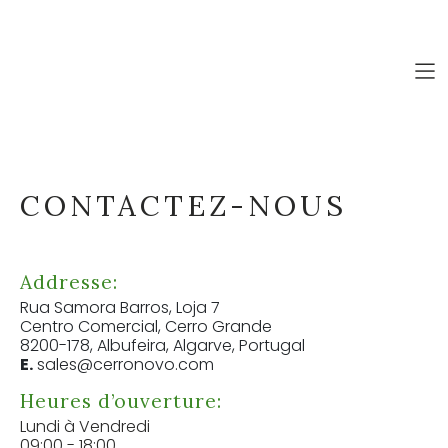
INSCRIPTIONS PRIVÉES (111)
FR
FR
PAGE
CONTACTEZ-NOUS
D’ACCUEIL
PROPRIÉTÉS
Addresse:
COLLECTIONS
Rua Samora Barros, Loja 7
Centro Comercial, Cerro Grande
À PROPOS
8200-178, Albufeira, Algarve, Portugal
SERVICES
E.
sales@cerronovo.com
L'ALGARVE
Heures d’ouverture:
Lundi à Vendredi
BLOG
NOUS CONTACTER
09:00 - 18:00