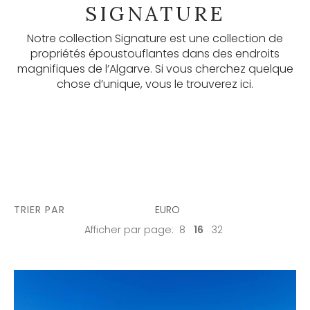
SIGNATURE
Nos newsletters permettent de savoir de
nombreuses informations utiles, les dernières listes.
Notre collection Signature est une collection de
Abonnez-vous ici.
propriétés époustouflantes dans des endroits
magnifiques de l’Algarve. Si vous cherchez quelque
chose d’unique, vous le trouverez ici.
S'ABONNER
TRIER PAR
EURO
Afficher par page:
8
16
32