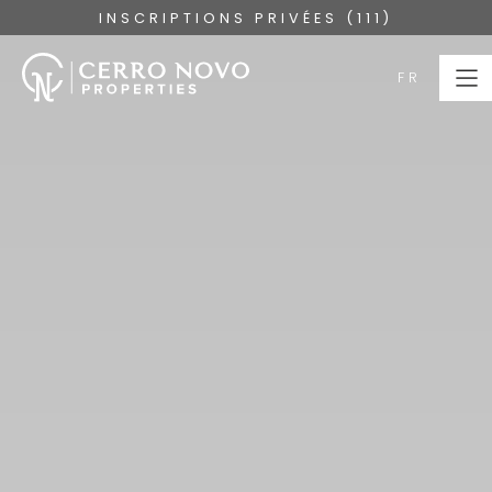
INSCRIPTIONS PRIVÉES (111)
FR
FR
PAGE
D’ACCUEIL
PROPRIÉTÉS
COLLECTIONS
À PROPOS
SERVICES
L'ALGARVE
BLOG
NOUS CONTACTER