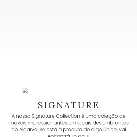
NEWSLETTER
As nossas newsletters fornecem muitas
SIGNATURE
informações úteis, anúncios mais recentes e
A nossa Signature Collection é uma coleção de
atualizações. Inscreva-se aqui.
imóveis impressionantes em locais deslumbrantes
do Algarve. Se está à procura de algo único, vai
SUBSCREVER
encontrá-lo aqui.