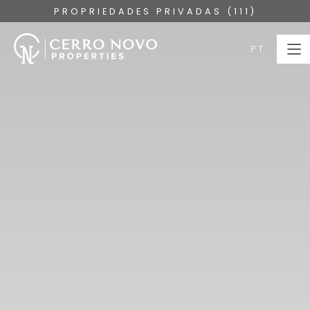
PROPRIEDADES PRIVADAS (111)
PT
PT
HOME
PROPRIEDADES
COLEÇÕES
SOBRE
SERVIÇOS
ALGARVE
BLOG
CONTACTE-NOS