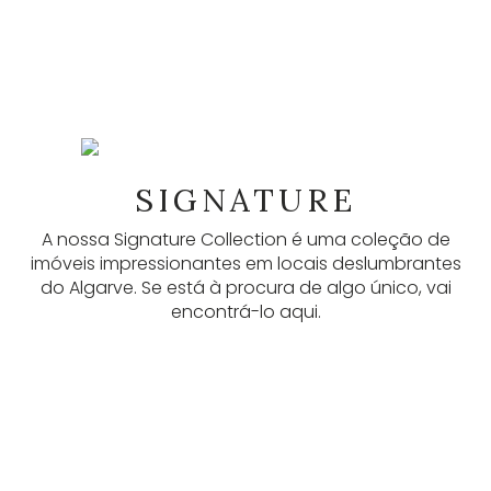
NEWSLETTER
As nossas newsletters fornecem muitas
SIGNATURE
informações úteis, anúncios mais recentes e
A nossa Signature Collection é uma coleção de
atualizações. Inscreva-se aqui.
imóveis impressionantes em locais deslumbrantes
do Algarve. Se está à procura de algo único, vai
SUBSCREVER
encontrá-lo aqui.