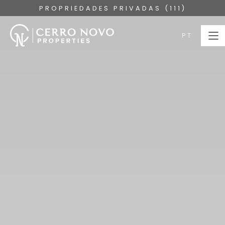
PROPRIEDADES PRIVADAS (111)
PT
PT
HOME
PROPRIEDADES
COLEÇÕES
SOBRE
SERVIÇOS
ALGARVE
BLOG
CONTACTE-NOS