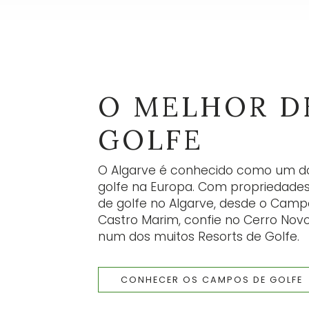
NE
S
As n
info
atual
O MELHOR D
S
GOLFE
O Algarve é conhecido como um dos
golfe na Europa. Com propriedade
PT
de golfe no Algarve, desde o Camp
Castro Marim, confie no Cerro Nov
num dos muitos Resorts de Golfe.
CONHECER OS CAMPOS DE GOLFE