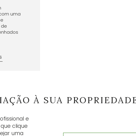
m
o com uma
de
 de
enhados
S
IAÇÃO À SUA PROPRIEDAD
fissional e
 que clique
sejar uma