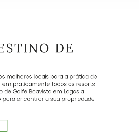
WSLETTER
ossas newsletters fornecem muitas
rmações úteis, anúncios mais recentes e
izações. Inscreva-se aqui.
ESTINO DE
UBSCREVER
 melhores locais para a prática de
s em praticamente todos os resorts
o de Golfe Boavista em Lagos a
o para encontrar a sua propriedade