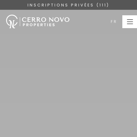
INSCRIPTIONS PRIVÉES (111)
FR
FR
PAGE
D’ACCUEIL
PROPRIÉTÉS
COLLECTIONS
À PROPOS
SERVICES
L'ALGARVE
BLOG
NOUS CONTACTER