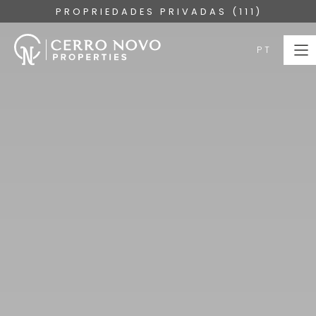
PROPRIEDADES PRIVADAS (111)
PT
PT
HOME
PROPRIEDADES
COLEÇÕES
SOBRE
SERVIÇOS
ALGARVE
BLOG
CONTACTE-NOS