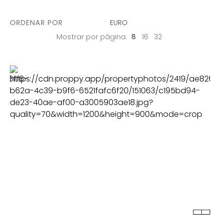
ORDENAR POR
EURO
Mostrar por página:
8
16
32
C. BANHO