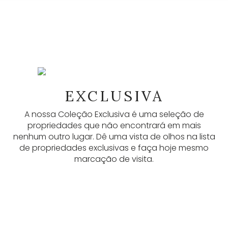
NEWSLETTER
As nossas newsletters fornecem muitas
EXCLUSIVA
informações úteis, anúncios mais recentes e
A nossa Coleção Exclusiva é uma seleção de
atualizações. Inscreva-se aqui.
propriedades que não encontrará em mais
nenhum outro lugar. Dê uma vista de olhos na lista
SUBSCREVER
de propriedades exclusivas e faça hoje mesmo
marcação de visita.