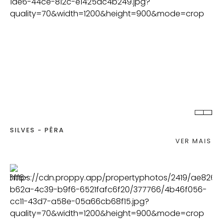
QUART.
C. BANHO
TERRENO
2
SILVES - PÊRA
VER MAIS