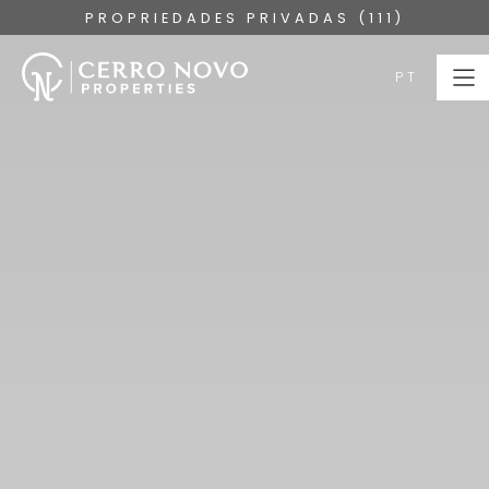
PROPRIEDADES PRIVADAS (111)
PT
PT
HOME
PROPRIEDADES
COLEÇÕES
SOBRE
SERVIÇOS
ALGARVE
BLOG
CONTACTE-NOS