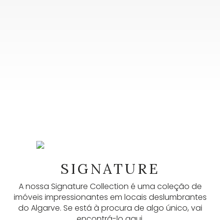
NEWSLETTER
As nossas newsletters fornecem muitas
SIGNATURE
informações úteis, anúncios mais recentes e
A nossa Signature Collection é uma coleção de
atualizações. Inscreva-se aqui.
imóveis impressionantes em locais deslumbrantes
do Algarve. Se está à procura de algo único, vai
SUBSCREVER
encontrá-lo aqui.