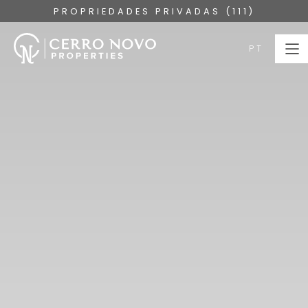
PROPRIEDADES PRIVADAS (111)
PT
PT
HOME
PROPRIEDADES
COLEÇÕES
SOBRE
SERVIÇOS
ALGARVE
BLOG
CONTACTE-NOS