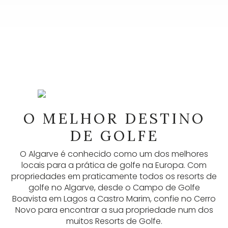
NEWSLETTER
As nossas newsletters fornecem muitas
O MELHOR DESTINO
informações úteis, anúncios mais recentes e
DE GOLFE
atualizações. Inscreva-se aqui.
O Algarve é conhecido como um dos melhores
SUBSCREVER
locais para a prática de golfe na Europa. Com
propriedades em praticamente todos os resorts de
golfe no Algarve, desde o Campo de Golfe
Boavista em Lagos a Castro Marim, confie no Cerro
Novo para encontrar a sua propriedade num dos
muitos Resorts de Golfe.