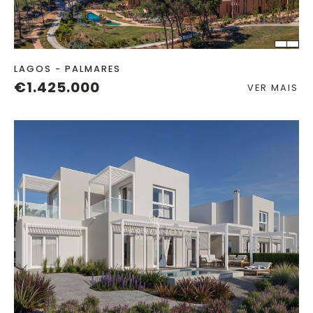
QUART.
C. BANHO
LAGOS - PALMARES
€1.425.000
VER MAIS
QUART.
C. BANHO
CONST.
2