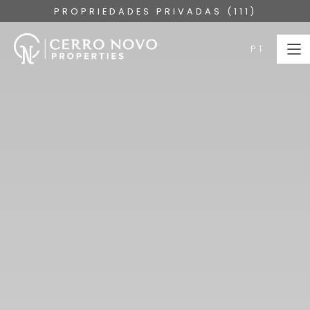
PROPRIEDADES PRIVADAS (111)
PT
PT
HOME
PROPRIEDADES
COLEÇÕES
SOBRE
SERVIÇOS
ALGARVE
BLOG
CONTACTE-NOS