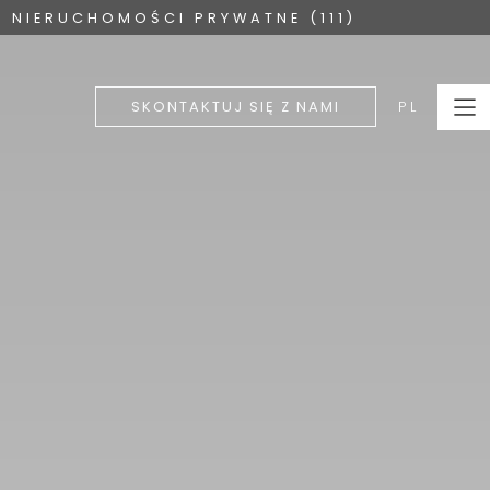
NIERUCHOMOŚCI PRYWATNE (111)
PL
SKONTAKTUJ SIĘ Z NAMI