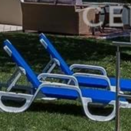
USŁUGI
ALGARVE
BLOG
SKONTAKTUJ SIĘ 