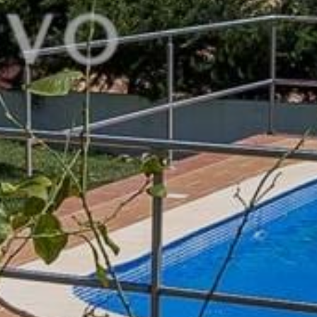
szym newsletterze znajdziesz wiele
datnych informacji, najnowsze ogłoszenia i
lizacje. Zapisz się tutaj.
APISZ SIĘ