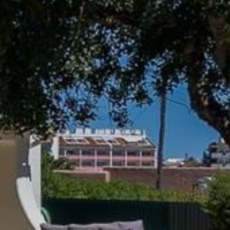
STRONA
NIERUCH
KOLEKCJ
O NAS