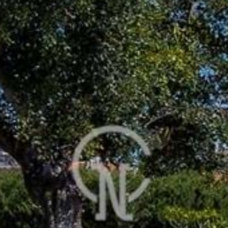
 GŁÓWNA
OMOŚCI
E
NE