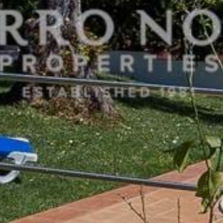
W na
przy
aktua
Z
Z NAMI
PL