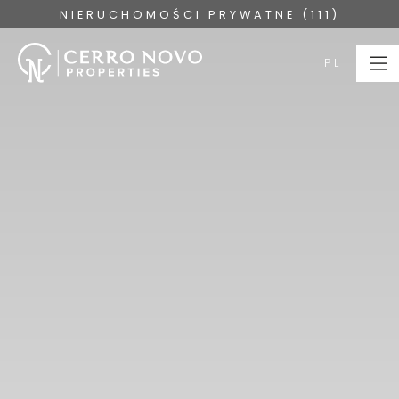
NIERUCHOMOŚCI PRYWATNE (111)
PL
PL
STRONA
GŁÓWNA
NIERUCHOMOŚCI
KOLEKCJE
O NAS
USŁUGI
ALGARVE
SKONTAKTUJ SIĘ Z
BLOG
NAMI