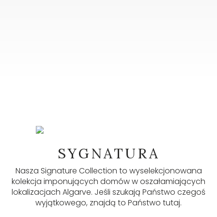
NEWSLETTER
SYGNATURA
W naszym newsletterze znajdziesz wiele
przydatnych informacji, najnowsze ogłoszenia i
Nasza Signature Collection to wyselekcjonowana
aktualizacje. Zapisz się tutaj.
kolekcja imponujących domów w oszałamiających
lokalizacjach Algarve. Jeśli szukają Państwo czegoś
wyjątkowego, znajdą to Państwo tutaj.
ZAPISZ SIĘ