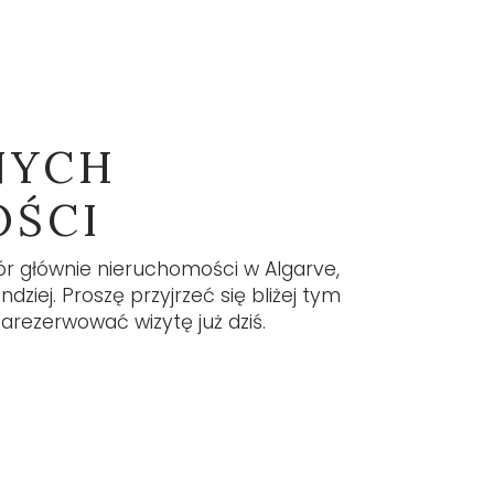
szym newsletterze znajdziesz wiele
datnych informacji, najnowsze ogłoszenia i
lizacje. Zapisz się tutaj.
APISZ SIĘ
NYCH
OŚCI
ór głównie nieruchomości w Algarve,
dziej. Proszę przyjrzeć się bliżej tym
rezerwować wizytę już dziś.