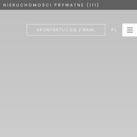
NIERUCHOMOŚCI PRYWATNE (111)
PL
SKONTAKTUJ SIĘ Z NAMI