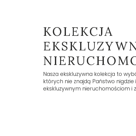
W na
przy
aktua
KOLEKCJA
Z
EKSKLUZYW
NIERUCHOM
Z NAMI
PL
Nasza ekskluzywna kolekcja to wyb
których nie znajdą Państwo nigdzie in
ekskluzywnym nieruchomościom i za