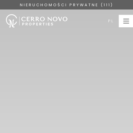
NIERUCHOMOŚCI PRYWATNE (111)
PL
PL
STRONA
GŁÓWNA
NIERUCHOMOŚCI
KOLEKCJE
O NAS
USŁUGI
ALGARVE
SKONTAKTUJ SIĘ Z
BLOG
NAMI