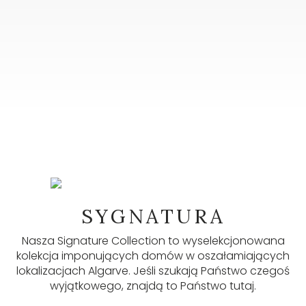
NEWSLETTER
SYGNATURA
W naszym newsletterze znajdziesz wiele
przydatnych informacji, najnowsze ogłoszenia i
Nasza Signature Collection to wyselekcjonowana
aktualizacje. Zapisz się tutaj.
kolekcja imponujących domów w oszałamiających
lokalizacjach Algarve. Jeśli szukają Państwo czegoś
wyjątkowego, znajdą to Państwo tutaj.
ZAPISZ SIĘ