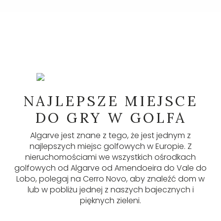
NEWSLETTER
NAJLEPSZE MIEJSCE
W naszym newsletterze znajdziesz wiele
DO GRY W GOLFA
przydatnych informacji, najnowsze ogłoszenia i
aktualizacje. Zapisz się tutaj.
Algarve jest znane z tego, że jest jednym z
najlepszych miejsc golfowych w Europie. Z
ZAPISZ SIĘ
nieruchomościami we wszystkich ośrodkach
golfowych od Algarve od Amendoeira do Vale do
Lobo, polegaj na Cerro Novo, aby znaleźć dom w
lub w pobliżu jednej z naszych bajecznych i
pięknych zieleni.