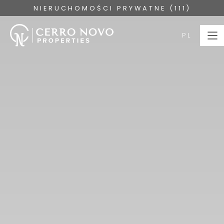
NIERUCHOMOŚCI PRYWATNE (111)
PL
PL
STRONA
GŁÓWNA
NIERUCHOMOŚCI
KOLEKCJE
O NAS
USŁUGI
ALGARVE
SKONTAKTUJ SIĘ Z
BLOG
NAMI