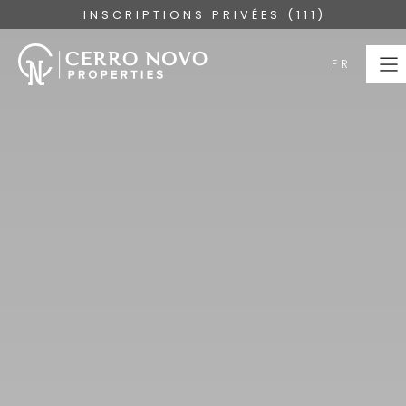
INSCRIPTIONS PRIVÉES (111)
FR
FR
PAGE
D’ACCUEIL
PROPRIÉTÉS
COLLECTIONS
À PROPOS
SERVICES
L'ALGARVE
BLOG
NOUS CONTACTER